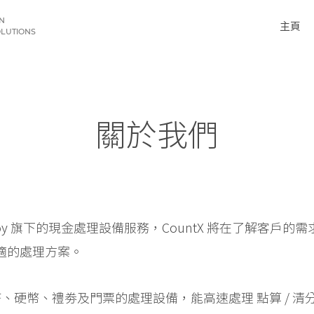
N
主頁
OLUTIONS
關於我們
Payboy 旗下的現金處理設備服務，CountX 將在了解客戶
適的處理方案。
紙幣、硬幣、禮劵及門票的處理設備，能高速處理 點算 / 清分 / 