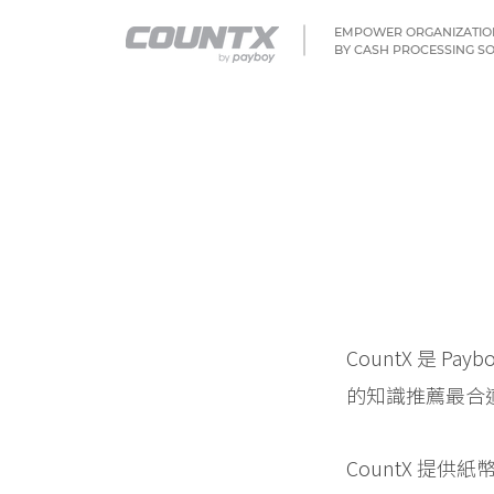
EMPOWER ORGANIZATIO
BY CASH PROCESSING S
CountX 是 
的知識推薦最合
CountX 提供